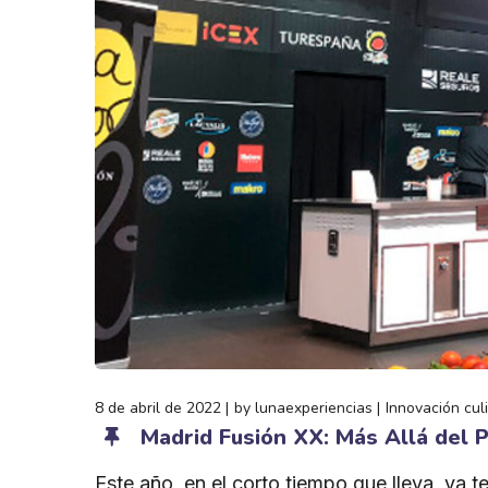
8 de abril de 2022
by
lunaexperiencias
Innovación cul
Madrid Fusión XX: Más Allá del 
Este año, en el corto tiempo que lleva, va t