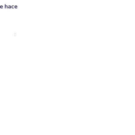
se hace
Calle de Moratín 20,
1
Madrid, España
encias.com
Síguenos en: