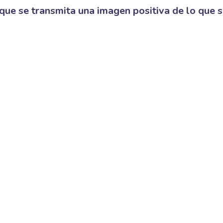
á que se transmita una imagen positiva de lo que 
+34 66405870
hola@lunaexperi