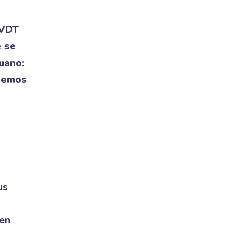
 VDT
e se
uano:
iremos
us
 en