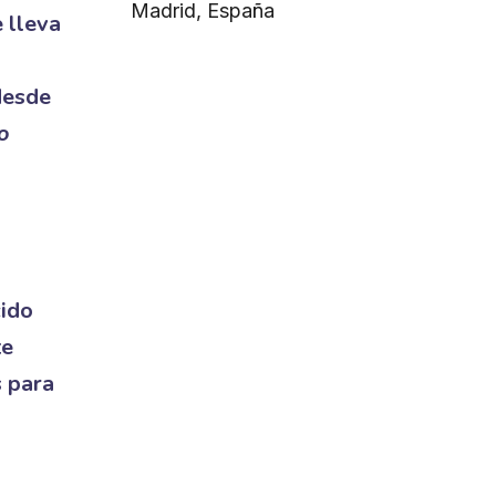
Madrid, España
e lleva
desde
o
cido
te
s para